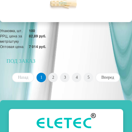
Упаковка, шт.
100
РРЦ, цена за
82,89 руб.
метр/штуку
Оптовая цена
7 014 руб.
ПОД ЗАКАЗ
Назад
1
2
3
4
5
Вперед