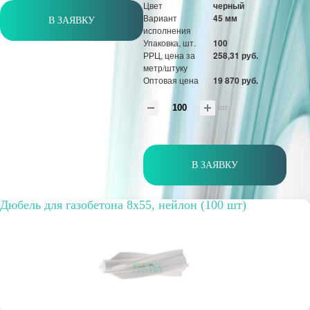
Цвет
черный
Вариант
45 мм
В ЗАЯВКУ
исполнения
Упаковка, шт.
100
РРЦ, цена за
258,31 руб.
метр/штуку
Оптовая цена
19 870 руб.
шт
В ЗАЯВКУ
Дюбель для газобетона 8х55, нейлон (100 шт)