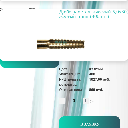
Упаковка, шт.
250
Дюбель металлический 5,0х30,
РРЦ, цена за
373,91 руб.
желтый цинк (400 шт)
метр/штуку
Оптовая цена
287,62 руб.
уп
В ЗАЯВКУ
Цвет
желтый
Упаковка, шт.
400
РРЦ, цена за
1027,00 руб.
метр/штуку
Оптовая цена
869 руб.
уп
В ЗАЯВКУ