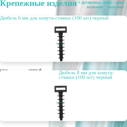
Крепежные изделия
Сортировка:
цена ↑
цена ↓
название ↑
название ↓
Дюбель 6 мм для хомута-стяжки (100 шт) черный
Цвет
черный
Дюбель 8 мм для хомута-
Вариант
45 мм
стяжки (100 шт) черный
исполнения
Упаковка, шт.
100
РРЦ, цена за
241,32 руб.
метр/штуку
Оптовая цена
18 563 руб.
шт