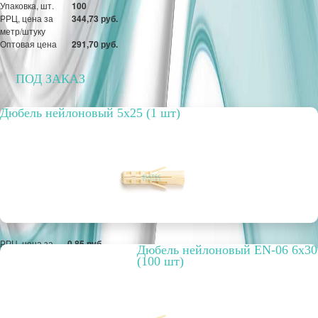
Упаковка, шт.
100
РРЦ, цена за
344,73 руб.
метр/штуку
Оптовая цена
291,70 руб.
ПОД ЗАКАЗ
Дюбель нейлоновый 5х25 (1 шт)
РРЦ, цена за
0,85 руб.
Дюбель нейлоновый EN-06 6х30
метр/штуку
(100 шт)
Оптовая цена
0,65 руб.
ПОД ЗАКАЗ