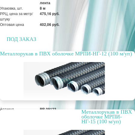
лента
Упаковка, шт.
8 м
РРЦ, цена за метр/
475,16 руб.
штуку
Оптовая цена
402,06 руб.
ПОД ЗАКАЗ
Металлорукав в ПВХ оболочке МРПИ-НГ-12 (100 м/уп)
Артикул
PR.09123
Металлорукав в ПВХ
Вариант исполнения
стальная лужёная
оболочке МРПИ-
лента
НГ-15 (100 м/уп)
РРЦ, цена за метр/
26,20 руб.
штуку