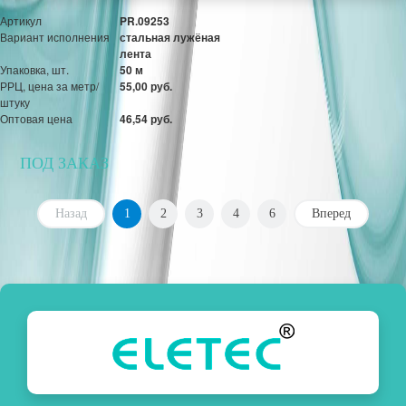
Артикул
PR.09253
Вариант исполнения
стальная лужёная
лента
Упаковка, шт.
50 м
РРЦ, цена за метр/
55,00 руб.
штуку
Оптовая цена
46,54 руб.
ПОД ЗАКАЗ
Назад
1
2
3
4
6
Вперед