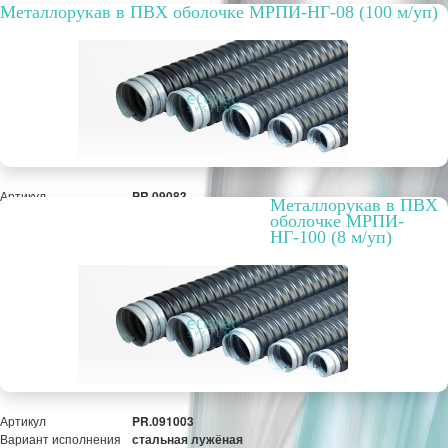
Металлорукав в ПВХ оболочке МРПИ-НГ-08 (100 м/уп)
Артикул
PR.09083
Металлорукав в ПВХ
Вариант исполнения
стальная лужёная
оболочке МРПИ-
лента
НГ-100 (8 м/уп)
Упаковка, шт.
100 м
РРЦ, цена за метр/
22,69 руб.
штуку
Оптовая цена
19,20 руб.
ПОД ЗАКАЗ
Артикул
PR.091003
Вариант исполнения
стальная лужёная