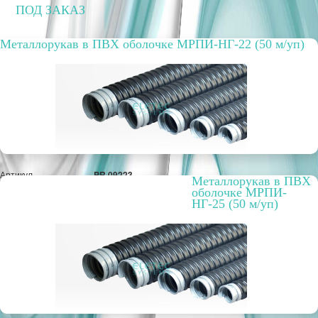
ПОД ЗАКАЗ
Металлорукав в ПВХ оболочке МРПИ-НГ-22 (50 м/уп)
Артикул
PR.09223
Металлорукав в ПВХ
Вариант исполнения
стальная лужёная
оболочке МРПИ-
лента
НГ-25 (50 м/уп)
Упаковка, шт.
50 м
РРЦ, цена за метр/
50,25 руб.
штуку
Оптовая цена
42,52 руб.
ПОД ЗАКАЗ