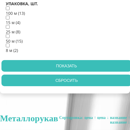
УПАКОВКА, ШТ.
100 м (
13
)
15 м (
4
)
25 м (
8
)
50 м (
15
)
8 м (
2
)
Металлорукав
Сортировка:
цена ↑
цена ↓
название ↑
название ↓