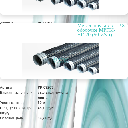
Артикул
PR.09183
Металлорукав в ПВХ
Вариант исполнения
стальная лужёная
оболочке МРПИ-
лента
НГ-20 (50 м/уп)
Упаковка, шт.
50 м
РРЦ, цена за метр/
42,35 руб.
штуку
Оптовая цена
35,84 руб.
ПОД ЗАКАЗ
Артикул
PR.09203
Вариант исполнения
стальная лужёная
лента
Упаковка, шт.
50 м
РРЦ, цена за метр/
45,79 руб.
штуку
Оптовая цена
38,74 руб.