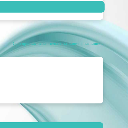
Сортировка:
цена ↑
цена ↓
название ↑
название ↓