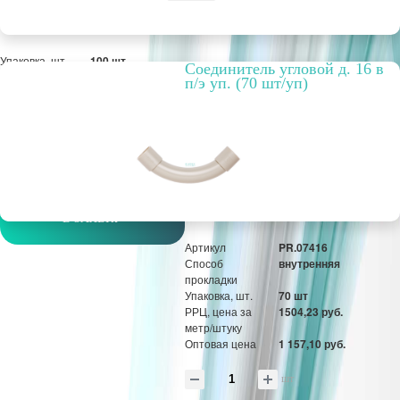
Упаковка, шт.
100 шт
Cоединитель угловой д. 16 в
РРЦ, цена за
184,50 руб.
п/э уп. (70 шт/уп)
метр/штуку
Оптовая цена
141,92 руб.
шт
В ЗАЯВКУ
Артикул
PR.07416
Способ
внутренняя
прокладки
Упаковка, шт.
70 шт
РРЦ, цена за
1504,23 руб.
метр/штуку
Оптовая цена
1 157,10 руб.
шт