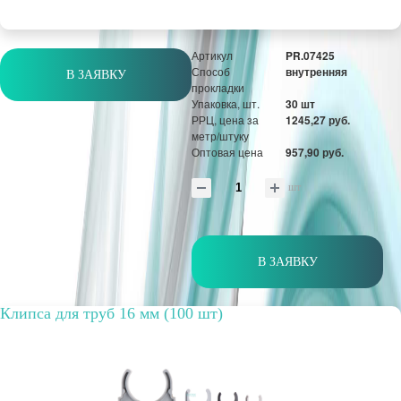
Артикул
PR.07425
Способ
внутренняя
В ЗАЯВКУ
прокладки
Упаковка, шт.
30 шт
РРЦ, цена за
1245,27 руб.
метр/штуку
Оптовая цена
957,90 руб.
шт
В ЗАЯВКУ
Клипса для труб 16 мм (100 шт)