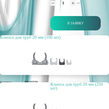
шт
В ЗАЯВКУ
Клипса для труб 20 мм (100 шт)
Артикул
PR.02720
Клипса для труб 20 мм (250
Способ
открытая
шт)
прокладки
Цвет
серый
Упаковка, шт.
100
РРЦ, цена за
434,20 руб.
метр/штуку