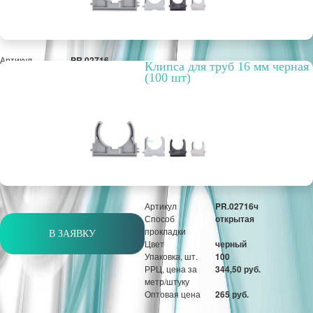
Артикул
PR.02716
Клипса для труб 16 мм черная
Способ
открытая
(100 шт)
прокладки
Цвет
серый
Упаковка, шт.
100
РРЦ, цена за
344,50 руб.
метр/штуку
Оптовая цена
265 руб.
шт
Артикул
PR.02716ч
Способ
открытая
прокладки
В ЗАЯВКУ
Цвет
черный
Упаковка, шт.
100
РРЦ, цена за
344,50 руб.
метр/штуку
Оптовая цена
265 руб.