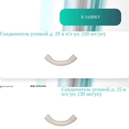
В ЗАЯВКУ
Cоединитель угловой д. 20 в п/э уп. (50 шт/уп)
Артикул
PR.07420
Cоединитель угловой д. 25 в
Способ
внутренняя
п/э уп. (30 шт/уп)
прокладки
Упаковка, шт.
50 шт
РРЦ, цена за
1555,45 руб.
метр/штуку
Оптовая цена
1 196,50 руб.
шт