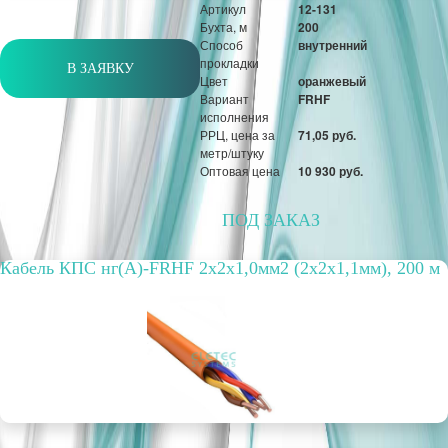
Артикул
12-131
Бухта, м
200
Способ
внутренний
прокладки
В ЗАЯВКУ
Цвет
оранжевый
Вариант
FRHF
исполнения
РРЦ, цена за
71,05 руб.
метр/штуку
Оптовая цена
10 930 руб.
ПОД ЗАКАЗ
Кабель КПС нг(А)-FRHF 2х2х1,0мм2 (2х2х1,1мм), 200 м