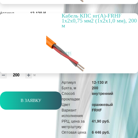
Артикул
12-120 И
Кабель КПС нг(А)-FRHF
Бухта, м
200
1х2х0,75 мм2 (1х2х1,0 мм), 200
Способ
внутренний
м
прокладки
Цвет
оранжевый
Вариант
FRHF
исполнения
РРЦ, цена за
31,19 руб.
метр/штуку
Оптовая цена
4 798 руб.
м
Артикул
12-130 И
Бухта, м
200
Способ
внутренний
прокладки
В ЗАЯВКУ
Цвет
оранжевый
Вариант
FRHF
исполнения
РРЦ, цена за
41,90 руб.
метр/штуку
Оптовая цена
6 446 руб.