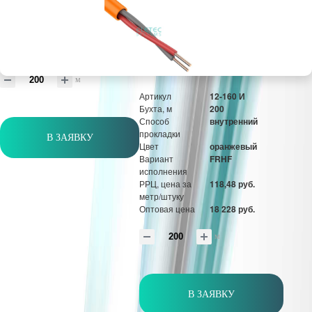
Вариант
FRHF
исполнения
РРЦ, цена за
70,66 руб.
метр/штуку
Оптовая цена
10 870 руб.
м
Артикул
12-160 И
Бухта, м
200
Способ
внутренний
прокладки
В ЗАЯВКУ
Цвет
оранжевый
Вариант
FRHF
исполнения
РРЦ, цена за
118,48 руб.
метр/штуку
Оптовая цена
18 228 руб.
м
В ЗАЯВКУ