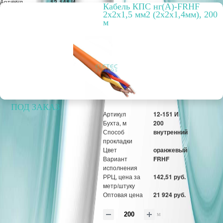
Артикул
12-141 И
Кабель КПС нг(А)-FRHF
Бухта, м
200
2х2х1,5 мм2 (2х2х1,4мм), 200
Способ
внутренний
м
прокладки
Цвет
оранжевый
Вариант
FRHF
исполнения
РРЦ, цена за
102,67 руб.
метр/штуку
Оптовая цена
15 796 руб.
ПОД ЗАКАЗ
Артикул
12-151 И
Бухта, м
200
Способ
внутренний
прокладки
Цвет
оранжевый
Вариант
FRHF
исполнения
РРЦ, цена за
142,51 руб.
метр/штуку
Оптовая цена
21 924 руб.
м