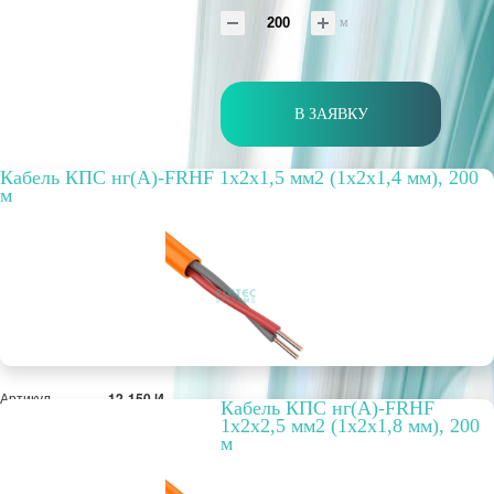
м
В ЗАЯВКУ
Кабель КПС нг(А)-FRHF 1х2х1,5 мм2 (1х2х1,4 мм), 200
м
Артикул
12-150 И
Кабель КПС нг(А)-FRHF
Бухта, м
200
1х2х2,5 мм2 (1х2х1,8 мм), 200
Способ
внутренний
м
прокладки
Цвет
оранжевый