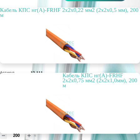
Кабель КПС нг(А)-FRHF 2х2х0,22 мм2 (2х2х0,5 мм), 200
м
Артикул
12-111
Кабель КПС нг(А)-FRHF
Бухта, м
200
2х2х0,75 мм2 (2х2х1,0мм), 200
Способ
внутренний
м
прокладки
Цвет
оранжевый
Вариант
FRHF
исполнения
РРЦ, цена за
32,32 руб.
метр/штуку
Оптовая цена
4 972 руб.
м