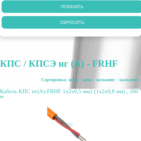
КПС / КПСЭ нг (А) - FRHF
Сортировка:
цена ↑
цена ↓
название ↑
название ↓
Кабель КПС нг(А)-FRHF 1х2х0,5 мм2 (1х2х0,8 мм) , 200
м