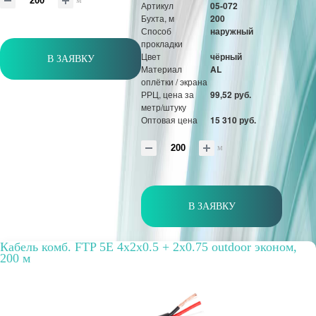
Артикул
05-072
Бухта, м
200
Способ
наружный
прокладки
Цвет
чёрный
В ЗАЯВКУ
Материал
AL
оплётки / экрана
РРЦ, цена за
99,52 руб.
метр/штуку
Оптовая цена
15 310 руб.
м
В ЗАЯВКУ
Кабель комб. FTP 5E 4x2x0.5 + 2x0.75 outdoor эконом,
200 м