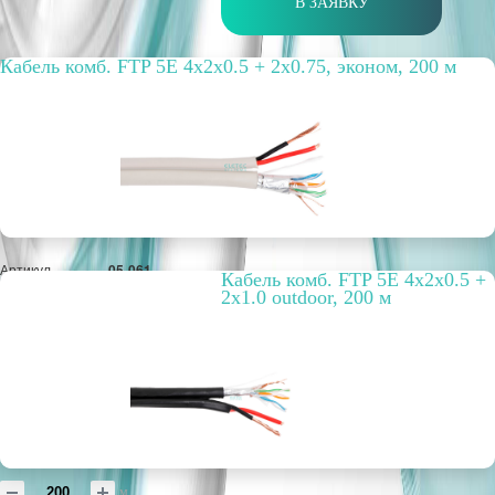
В ЗАЯВКУ
Кабель комб. FTP 5E 4x2x0.5 + 2x0.75, эконом, 200 м
Артикул
05-061
Кабель комб. FTP 5E 4x2x0.5 +
Бухта, м
200
2x1.0 outdoor, 200 м
Способ
внутренний
прокладки
Цвет
серый
Материал
AL
оплётки / экрана
РРЦ, цена за
32,28 руб.
метр/штуку
Оптовая цена
4 966 руб.
м