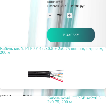
метр/штуку
Оптовая цена
11 236 руб.
м
В ЗАЯВКУ
Кабель комб. FTP 5E 4x2x0.5 + 2x0.75 outdoor, с тросом,
200 м
Артикул
05-075
Кабель комб. FTP 5E 4x2x0.5 +
Бухта, м
200
2x0.75, 200 м
Способ
наружный