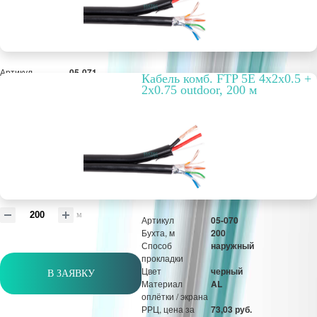
Артикул
05-071
Кабель комб. FTP 5E 4x2x0.5 +
Бухта, м
200
2x0.75 outdoor, 200 м
Способ
наружный
прокладки
Цвет
черный
Материал
AL
оплётки / экрана
РРЦ, цена за
35,57 руб.
метр/штуку
Оптовая цена
5 472 руб.
м
Артикул
05-070
Бухта, м
200
Способ
наружный
прокладки
Цвет
черный
В ЗАЯВКУ
Материал
AL
оплётки / экрана
РРЦ, цена за
73,03 руб.