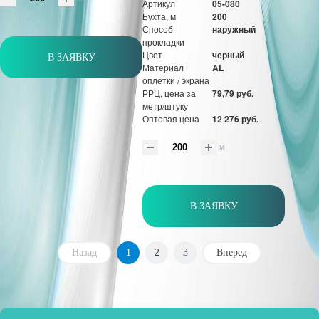
Артикул
05-080
Бухта, м
200
Способ
наружный
прокладки
Цвет
черный
В ЗАЯВКУ
Материал
AL
оплётки / экрана
РРЦ, цена за
79,79 руб.
метр/штуку
Оптовая цена
12 276 руб.
м
В ЗАЯВКУ
Назад
1
2
3
Вперед