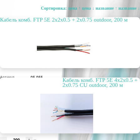
Сортировка:
цена ↑
цена ↓
название ↑
название ↓
Кабель комб. FTP 5E 2x2x0.5 + 2x0.75 outdoor, 200 м
Артикул
05-055
Кабель комб. FTP 5E 4x2x0.5 +
Бухта, м
200
2x0.75 CU outdoor, 200 м
Способ
наружный
прокладки
Цвет
черный
Материал
AL
оплётки / экрана
РРЦ, цена за
35,11 руб.
метр/штуку
Оптовая цена
5 402 руб.
м