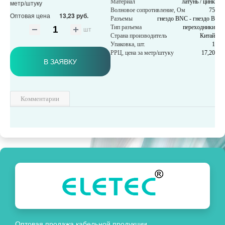
Материал
латунь / цинк
метр/штуку
Волновое сопротивление, Ом
75
Оптовая цена
13,23 руб.
Разъемы
гнездо BNC - гнездо B
Тип разъема
переходники
шт
Страна производитель
Китай
Упаковка, шт.
1
РРЦ, цена за метр/штуку
17,20
В ЗАЯВКУ
Комментарии
Оптовая продажа кабельной продукции