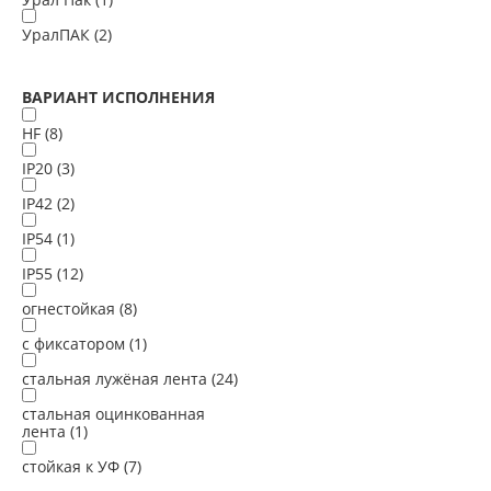
УралПАК (
2
)
ВАРИАНТ ИСПОЛНЕНИЯ
HF (
8
)
IP20 (
3
)
IP42 (
2
)
IP54 (
1
)
IP55 (
12
)
огнестойкая (
8
)
с фиксатором (
1
)
стальная лужёная лента (
24
)
стальная оцинкованная
лента (
1
)
стойкая к УФ (
7
)