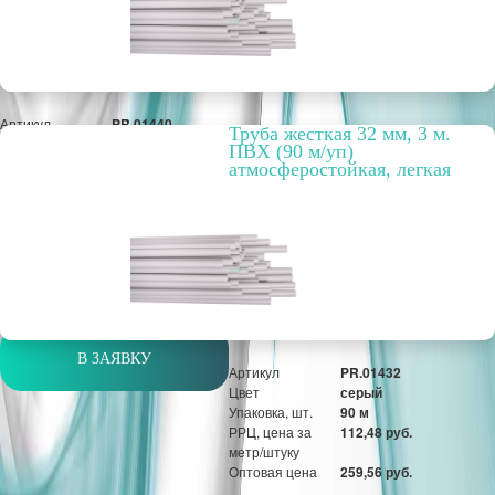
Артикул
PR.01440
Труба жесткая 32 мм, 3 м.
Цвет
серый
ПВХ (90 м/уп)
Упаковка, шт.
60 м
атмосферостойкая, легкая
РРЦ, цена за
150,19 руб.
метр/штуку
Оптовая цена
346,59 руб.
м
В ЗАЯВКУ
Артикул
PR.01432
Цвет
серый
Упаковка, шт.
90 м
РРЦ, цена за
112,48 руб.
метр/штуку
Оптовая цена
259,56 руб.