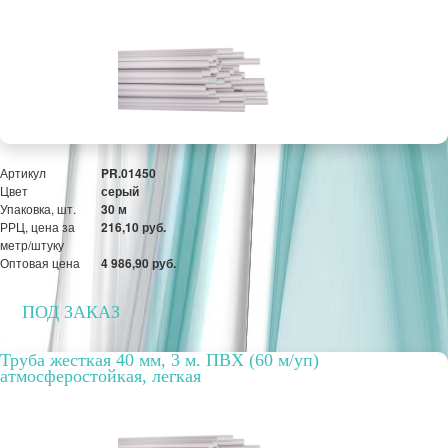
РРЦ, цена за
311,81 руб.
метр/штуку
Оптовая цена
3 597,75 руб.
ПОД ЗАКАЗ
Артикул
PR.01450
Цвет
серый
Упаковка, шт.
30 м
РРЦ, цена за
216,10 руб.
метр/штуку
Оптовая цена
4 986,90 руб.
ПОД ЗАКАЗ
Труба жесткая 40 мм, 3 м. ПВХ (60 м/уп)
атмосферостойкая, легкая