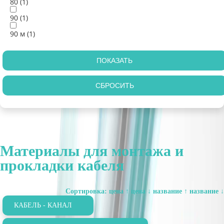
80 (
1
)
90 (
1
)
90 м (
1
)
Материалы для монтажа и
прокладки кабеля
Сортировка:
цена ↑
цена ↓
название ↑
название ↓
КАБЕЛЬ - КАНАЛ