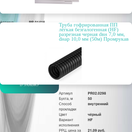
Артикул
PR.01416
Труба гофрированная ПП
Цвет
серый
лёгкая безгалогенная (HF)
Упаковка, шт.
150 м
разрезная черная dвн 7,0 мм,
РРЦ, цена за
43,25 руб.
dнар 10,0 мм (50м) Промрукав
метр/штуку
Оптовая цена
99,81 руб.
м
В ЗАЯВКУ
Артикул
PR02.0298
Бухта, м
50
Способ
внутренний
прокладки
Цвет
чёрный
Вариант
HF
исполнения
РРЦ, цена за
21,09 руб.