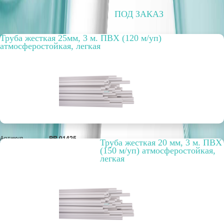
ПОД ЗАКАЗ
Труба жесткая 25мм, 3 м. ПВХ (120 м/уп)
атмосферостойкая, легкая
Артикул
PR.01425
Труба жесткая 20 мм, 3 м. ПВХ
Цвет
серый
(150 м/уп) атмосферостойкая,
Упаковка, шт.
120 м
легкая
РРЦ, цена за
73,28 руб.
метр/штуку
Оптовая цена
169,11 руб.
м